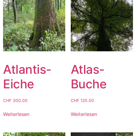
Atlantis-
Atlas-
Eiche
Buche
CHF
300.00
CHF
120.00
Weiterlesen
Weiterlesen