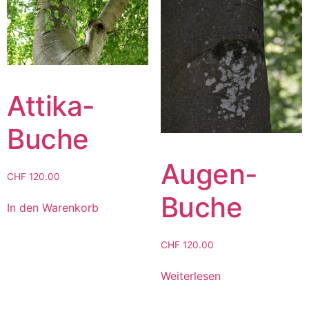
Attika-
Buche
Augen-
CHF
120.00
Buche
In den Warenkorb
CHF
120.00
Weiterlesen