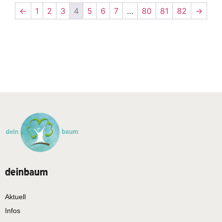
←
1
2
3
4
5
6
7
…
80
81
82
→
deinbaum
Aktuell
Infos