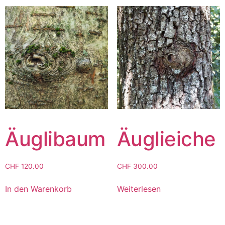
Äuglibaum
Äuglieiche
CHF
120.00
CHF
300.00
In den Warenkorb
Weiterlesen