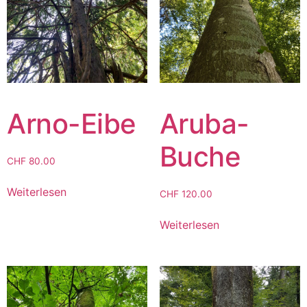
Arno-Eibe
Aruba-
Buche
CHF
80.00
Weiterlesen
CHF
120.00
Weiterlesen