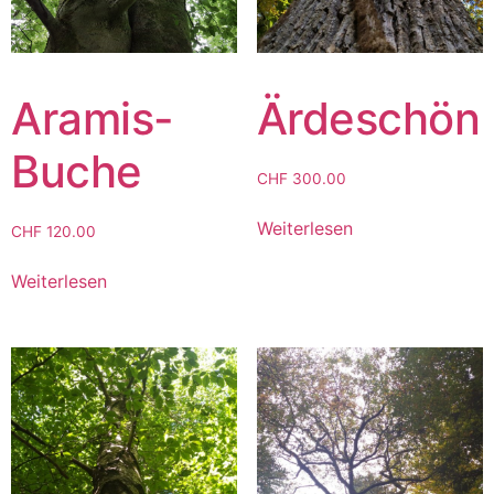
Aramis-
Ärdeschön
Buche
CHF
300.00
Weiterlesen
CHF
120.00
Weiterlesen