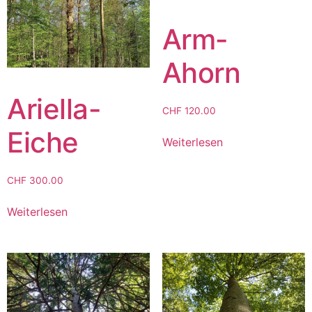
Arm-
Ahorn
Ariella-
CHF
120.00
Eiche
Weiterlesen
CHF
300.00
Weiterlesen