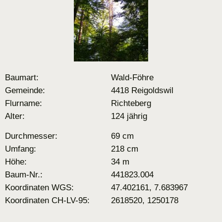
Baumart:
Wald-Föhre
Gemeinde:
4418 Reigoldswil
Flurname:
Richteberg
Alter:
124 jährig
Durchmesser:
69 cm
Umfang:
218 cm
Höhe:
34 m
Baum-Nr.:
441823.004
Koordinaten WGS:
47.402161, 7.683967
Koordinaten CH-LV-95:
2618520, 1250178