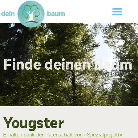
Finde deinen Baum
Yougster
Erhalten dank der Patenschaft von «Spezialprojekt»