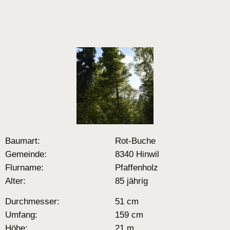
Baumart:
Rot-Buche
Gemeinde:
8340 Hinwil
Flurname:
Pfaffenholz
Alter:
85 jährig
Durchmesser:
51 cm
Umfang:
159 cm
Höhe:
21 m