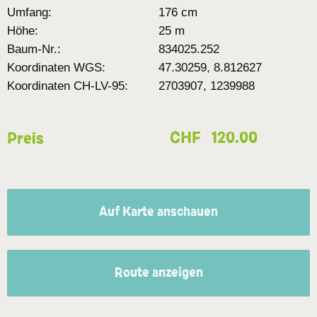
Umfang:
176 cm
Höhe:
25 m
Baum-Nr.:
834025.252
Koordinaten WGS:
47.30259, 8.812627
Koordinaten CH-LV-95:
2703907, 1239988
CHF
120.00
Preis
Auf Karte anschauen
Route anzeigen