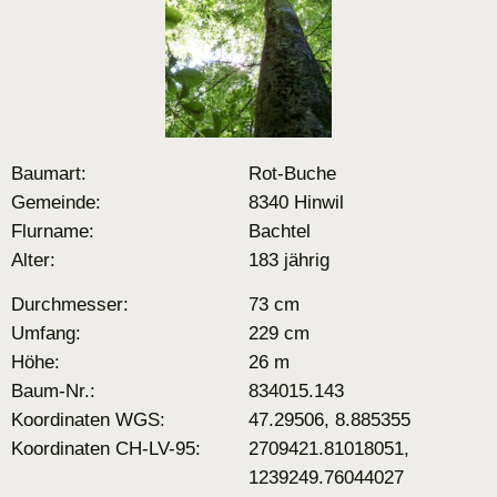
Baumart:
Rot-Buche
Gemeinde:
8340 Hinwil
Flurname:
Bachtel
Alter:
183 jährig
Durchmesser:
73 cm
Umfang:
229 cm
Höhe:
26 m
Baum-Nr.:
834015.143
Koordinaten WGS:
47.29506, 8.885355
Koordinaten CH-LV-95:
2709421.81018051,
1239249.76044027