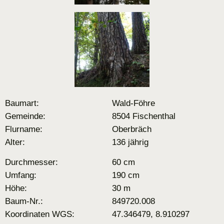
Baumart:
Wald-Föhre
Gemeinde:
8504 Fischenthal
Flurname:
Oberbräch
Alter:
136 jährig
Durchmesser:
60 cm
Umfang:
190 cm
Höhe:
30 m
Baum-Nr.:
849720.008
Koordinaten WGS:
47.346479, 8.910297