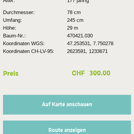
Alter:
177 jährig
Durchmesser:
78 cm
Umfang:
245 cm
Höhe:
29 m
Baum-Nr.:
470421.030
Koordinaten WGS:
47.253531, 7.750278
Koordinaten CH-LV-95:
2623591, 1233671
CHF
300.00
Preis
Auf Karte anschauen
Route anzeigen