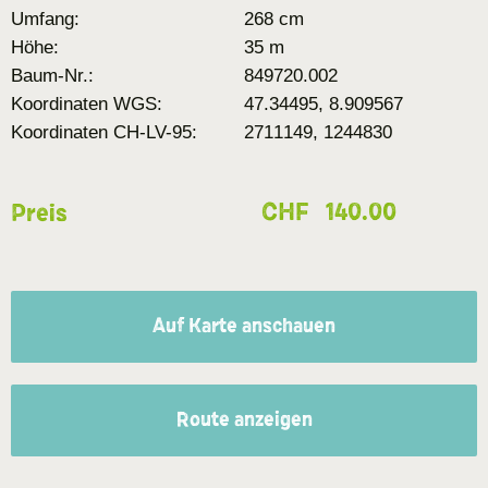
Umfang:
268 cm
Höhe:
35 m
Baum-Nr.:
849720.002
Koordinaten WGS:
47.34495, 8.909567
Koordinaten CH-LV-95:
2711149, 1244830
CHF
140.00
Preis
Auf Karte anschauen
Route anzeigen