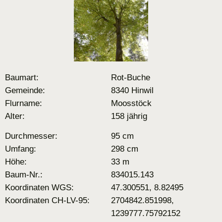
Baumart:
Rot-Buche
Gemeinde:
8340 Hinwil
Flurname:
Moosstöck
Alter:
158 jährig
Durchmesser:
95 cm
Umfang:
298 cm
Höhe:
33 m
Baum-Nr.:
834015.143
Koordinaten WGS:
47.300551, 8.82495
Koordinaten CH-LV-95:
2704842.851998,
1239777.75792152