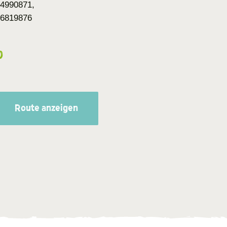
4990871,
76819876
0
Route anzeigen