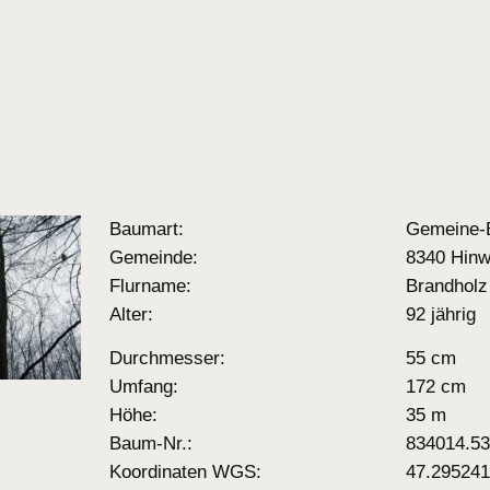
Baumart:
Gemeine-
Gemeinde:
8340 Hinw
Flurname:
Brandholz
Alter:
92 jährig
Durchmesser:
55 cm
Umfang:
172 cm
Höhe:
35 m
Baum-Nr.:
834014.53
Koordinaten WGS:
47.295241