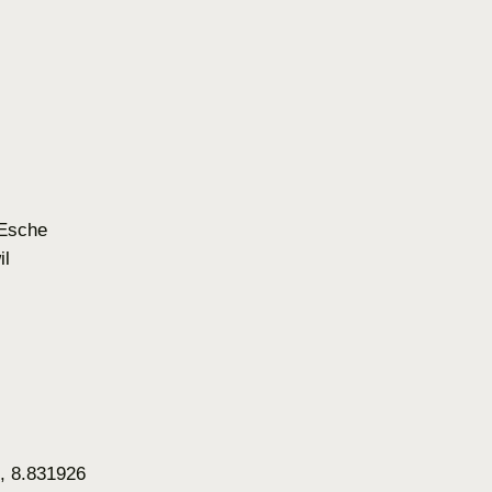
Esche
il
, 8.831926