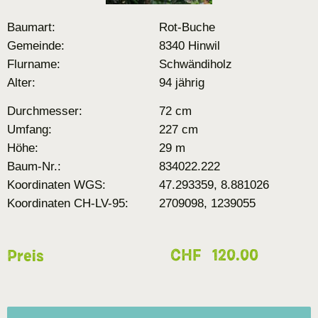
Baumart:
Rot-Buche
Gemeinde:
8340 Hinwil
Flurname:
Schwändiholz
Alter:
94 jährig
Durchmesser:
72 cm
Umfang:
227 cm
Höhe:
29 m
Baum-Nr.:
834022.222
Koordinaten WGS:
47.293359, 8.881026
Koordinaten CH-LV-95:
2709098, 1239055
CHF
120.00
Preis