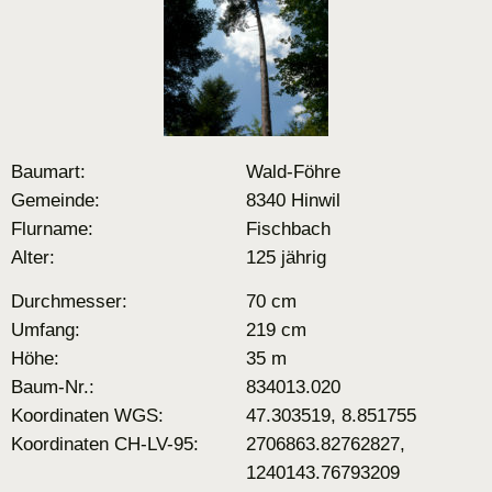
Baumart:
Wald-Föhre
Gemeinde:
8340 Hinwil
Flurname:
Fischbach
Alter:
125 jährig
Durchmesser:
70 cm
Umfang:
219 cm
Höhe:
35 m
Baum-Nr.:
834013.020
Koordinaten WGS:
47.303519, 8.851755
Koordinaten CH-LV-95:
2706863.82762827,
1240143.76793209