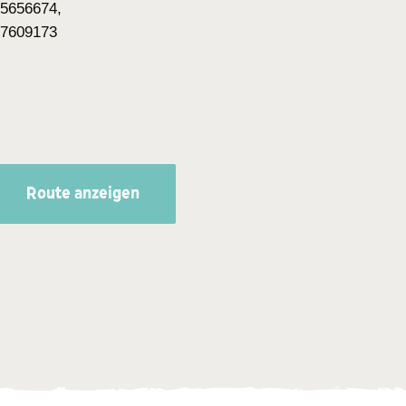
5656674,
77609173
Route anzeigen