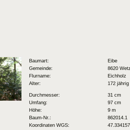
Baumart:
Eibe
Gemeinde:
8620 Wetz
Flurname:
Eichholz
Alter:
172 jährig
Durchmesser:
31 cm
Umfang:
97 cm
Höhe:
9 m
Baum-Nr.:
862014.1
Koordinaten WGS:
47.334157