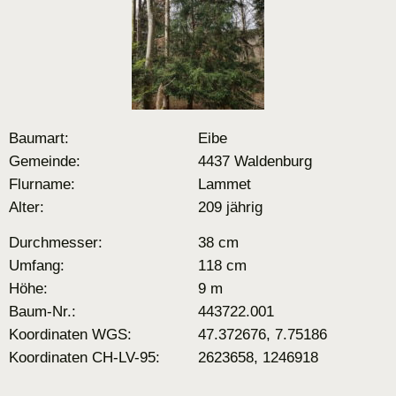
Baumart:
Eibe
Gemeinde:
4437 Waldenburg
Flurname:
Lammet
Alter:
209 jährig
Durchmesser:
38 cm
Umfang:
118 cm
Höhe:
9 m
Baum-Nr.:
443722.001
Koordinaten WGS:
47.372676, 7.75186
Koordinaten CH-LV-95:
2623658, 1246918