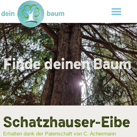
Finde deinen Baum
Schatzhauser-Eibe
Erhalten dank der Patenschaft von C. Achermann