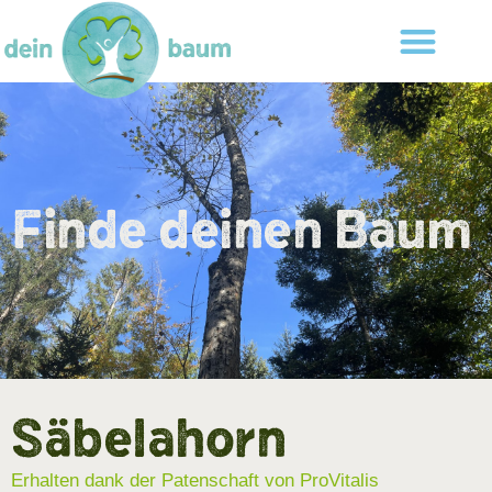
Finde deinen Baum
Säbelahorn
Erhalten dank der Patenschaft von ProVitalis