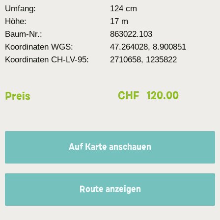
Umfang:
124 cm
Höhe:
17 m
Baum-Nr.:
863022.103
Koordinaten WGS:
47.264028, 8.900851
Koordinaten CH-LV-95:
2710658, 1235822
CHF
120.00
Preis
Auf Karte anschauen
Route anzeigen