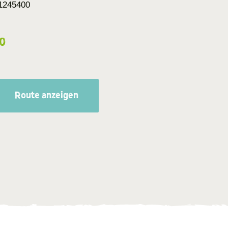
1245400
0
Route anzeigen