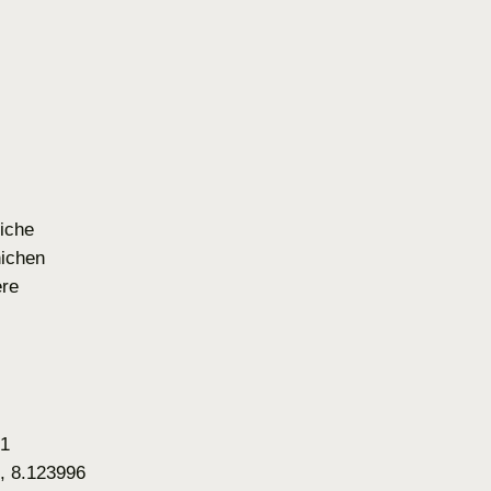
iche
ichen
re
01
, 8.123996