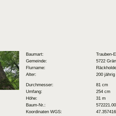
Baumart:
Trauben-E
Gemeinde:
5722 Grän
Flurname:
Räckholde
Alter:
200 jährig
Durchmesser:
81 cm
Umfang:
254 cm
Höhe:
31 m
Baum-Nr.:
572221.0
Koordinaten WGS:
47.357416