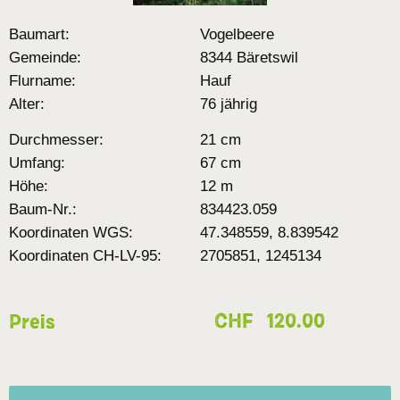
Baumart:
Vogelbeere
Gemeinde:
8344 Bäretswil
Flurname:
Hauf
Alter:
76 jährig
Durchmesser:
21 cm
Umfang:
67 cm
Höhe:
12 m
Baum-Nr.:
834423.059
Koordinaten WGS:
47.348559, 8.839542
Koordinaten CH-LV-95:
2705851, 1245134
CHF
120.00
Preis