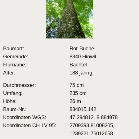
Baumart:
Rot-Buche
Gemeinde:
8340 Hinwil
Flurname:
Bachtel
Alter:
188 jährig
Durchmesser:
75 cm
Umfang:
235 cm
Höhe:
26 m
Baum-Nr.:
834015.142
Koordinaten WGS:
47.294812, 8.884978
Koordinaten CH-LV-95:
2709393.81008205,
1239221.76012658