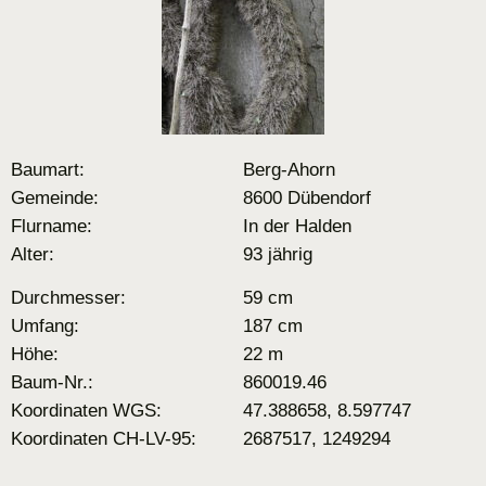
Baumart:
Berg-Ahorn
Gemeinde:
8600 Dübendorf
Flurname:
In der Halden
Alter:
93 jährig
Durchmesser:
59 cm
Umfang:
187 cm
Höhe:
22 m
Baum-Nr.:
860019.46
Koordinaten WGS:
47.388658, 8.597747
Koordinaten CH-LV-95:
2687517, 1249294