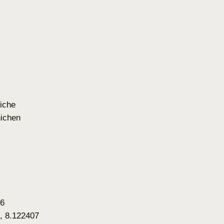
iche
ichen
06
, 8.122407