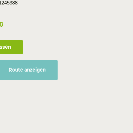
1245388
0
essen
Route anzeigen