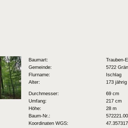
Baumart:
Trauben-E
Gemeinde:
5722 Grän
Flurname:
Ischlag
Alter:
173 jährig
Durchmesser:
69 cm
Umfang:
217 cm
Höhe:
28 m
Baum-Nr.:
572221.0
Koordinaten WGS:
47.357317