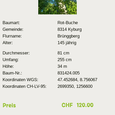
Baumart:
Rot-Buche
Gemeinde:
8314 Kyburg
Flurname:
Brünggberg
Alter:
145 jährig
Durchmesser:
81 cm
Umfang:
255 cm
Höhe:
34 m
Baum-Nr.:
831424.005
Koordinaten WGS:
47.452684, 8.756067
Koordinaten CH-LV-95:
2699350, 1256600
CHF
120.00
Preis