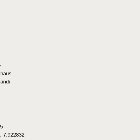
e
khaus
ändi
05
, 7.922832