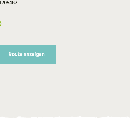
1205462
0
Route anzeigen