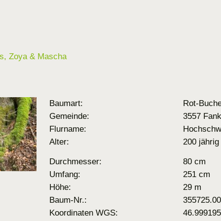
vis, Zoya & Mascha
Baumart:
Rot-Buch
Gemeinde:
3557 Fan
Flurname:
Hochschw
Alter:
200 jährig
Durchmesser:
80 cm
Umfang:
251 cm
Höhe:
29 m
Baum-Nr.:
355725.0
Koordinaten WGS:
46.999195