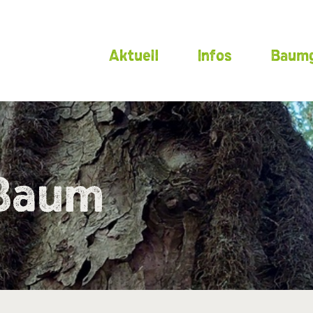
Aktuell
Infos
Baumg
 Baum