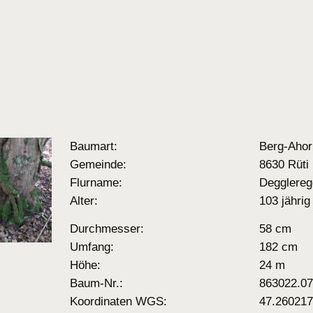
Baumart:
Berg-Ahor
Gemeinde:
8630 Rüti
Flurname:
Degglereg
Alter:
103 jährig
Durchmesser:
58 cm
Umfang:
182 cm
Höhe:
24 m
Baum-Nr.:
863022.0
Koordinaten WGS:
47.260217