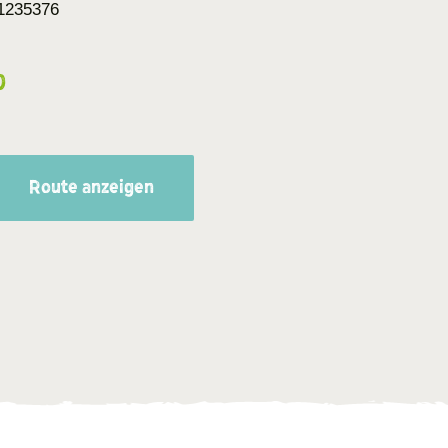
1235376
0
Route anzeigen