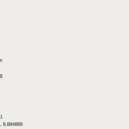
n
g
71
, 8.884889