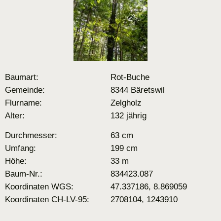
Baumart:
Rot-Buche
Gemeinde:
8344 Bäretswil
Flurname:
Zelgholz
Alter:
132 jährig
Durchmesser:
63 cm
Umfang:
199 cm
Höhe:
33 m
Baum-Nr.:
834423.087
Koordinaten WGS:
47.337186, 8.869059
Koordinaten CH-LV-95:
2708104, 1243910