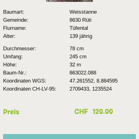
Baumart:
Weisstanne
Gemeinde:
8630 Rüti
Flurname:
Tüfental
Alter:
139 jährig
Durchmesser:
78 cm
Umfang:
245 cm
Höhe:
32 m
Baum-Nr.:
863022.088
Koordinaten WGS:
47.261552, 8.884595
Koordinaten CH-LV-95:
2709433, 1235524
CHF
120.00
Preis