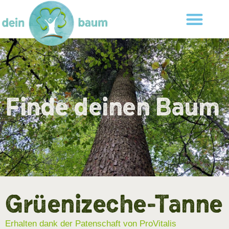
Finde deinen Baum
Grüenizeche-Tanne
Erhalten dank der Patenschaft von ProVitalis