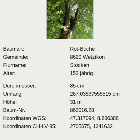
Baumart:
Rot-Buche
Gemeinde:
8620 Wetzikon
Flurname:
Stöcken
Alter:
152 jährig
Durchmesser:
85 cm
Umfang:
267.03537555515 cm
Höhe:
31 m
Baum-Nr.:
862016.28
Koordinaten WGS:
47.317094, 8.836388
Koordinaten CH-LV-95:
2705675, 1241632