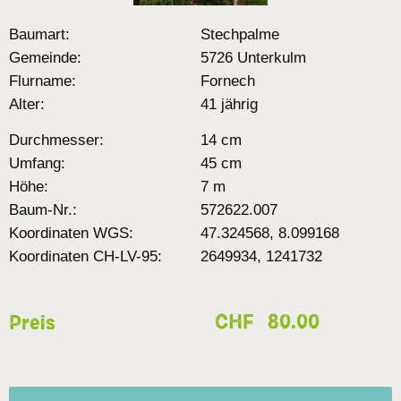
Baumart:
Stechpalme
Gemeinde:
5726 Unterkulm
Flurname:
Fornech
Alter:
41 jährig
Durchmesser:
14 cm
Umfang:
45 cm
Höhe:
7 m
Baum-Nr.:
572622.007
Koordinaten WGS:
47.324568, 8.099168
Koordinaten CH-LV-95:
2649934, 1241732
CHF
80.00
Preis