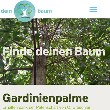
Finde deinen Baum
Gardinienpalme
Erhalten dank der Patenschaft von O. Braschler