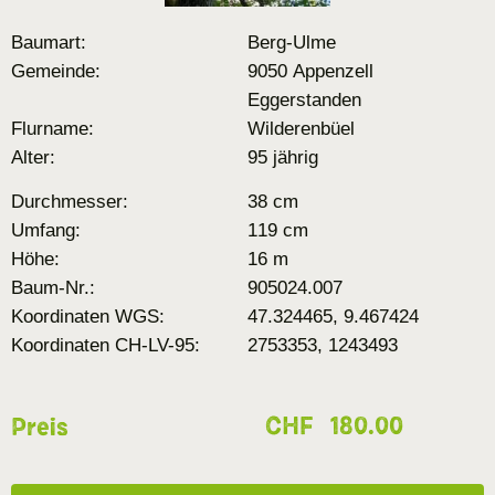
Baumart:
Berg-Ulme
Gemeinde:
9050 Appenzell
Eggerstanden
Flurname:
Wilderenbüel
Alter:
95 jährig
Durchmesser:
38 cm
Umfang:
119 cm
Höhe:
16 m
Baum-Nr.:
905024.007
Koordinaten WGS:
47.324465, 9.467424
Koordinaten CH-LV-95:
2753353, 1243493
CHF
180.00
Preis