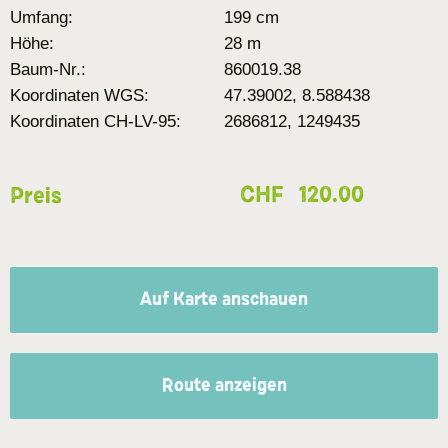
Umfang:
199 cm
Höhe:
28 m
Baum-Nr.:
860019.38
Koordinaten WGS:
47.39002, 8.588438
Koordinaten CH-LV-95:
2686812, 1249435
CHF
120.00
Preis
Auf Karte anschauen
Route anzeigen