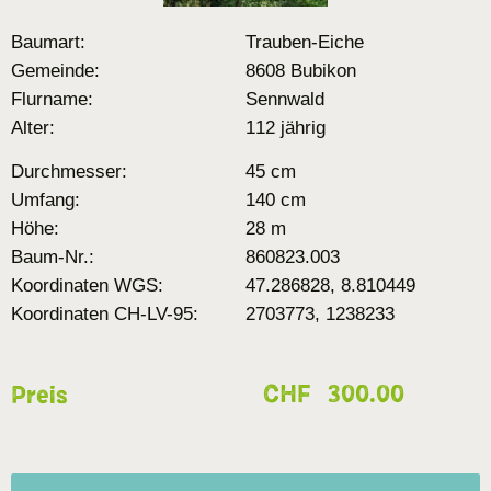
Baumart:
Trauben-Eiche
Gemeinde:
8608 Bubikon
Flurname:
Sennwald
Alter:
112 jährig
Durchmesser:
45 cm
Umfang:
140 cm
Höhe:
28 m
Baum-Nr.:
860823.003
Koordinaten WGS:
47.286828, 8.810449
Koordinaten CH-LV-95:
2703773, 1238233
CHF
300.00
Preis