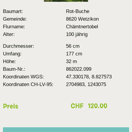
Baumart:
Rot-Buche
Gemeinde:
8620 Wetzikon
Flurname:
Chämtnertobel
Alter:
100 jährig
Durchmesser:
56 cm
Umfang:
177 cm
Höhe:
32 m
Baum-Nr.:
862022.099
Koordinaten WGS:
47.330178, 8.827573
Koordinaten CH-LV-95:
2704983, 1243075
CHF
120.00
Preis