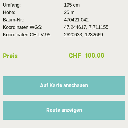
Umfang:
195 cm
Höhe:
25 m
Baum-Nr.:
470421.042
Koordinaten WGS:
47.244617, 7.711155
Koordinaten CH-LV-95:
2620633, 1232669
CHF
100.00
Preis
Auf Karte anschauen
Route anzeigen