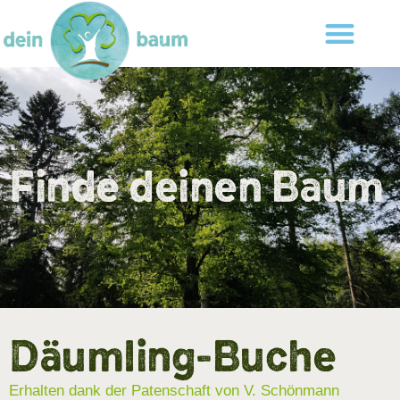
Finde deinen Baum
Däumling-Buche
Erhalten dank der Patenschaft von V. Schönmann