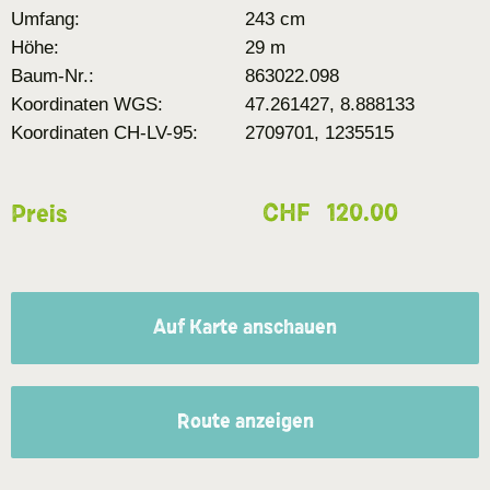
Umfang:
243 cm
Höhe:
29 m
Baum-Nr.:
863022.098
Koordinaten WGS:
47.261427, 8.888133
Koordinaten CH-LV-95:
2709701, 1235515
CHF
120.00
Preis
Auf Karte anschauen
Route anzeigen