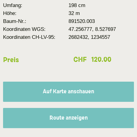
Umfang:
198 cm
Höhe:
32 m
Baum-Nr.:
891520.003
Koordinaten WGS:
47.256777, 8.527697
Koordinaten CH-LV-95:
2682432, 1234557
CHF
120.00
Preis
Auf Karte anschauen
Route anzeigen