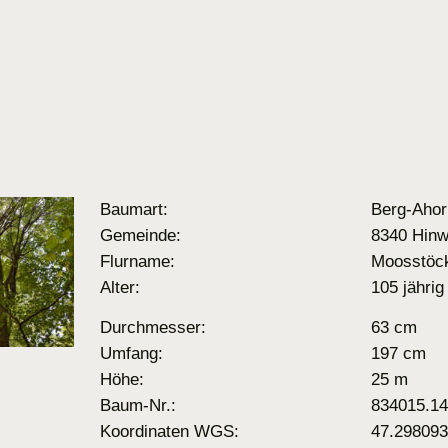
Baumart:
Berg-Ahor
Gemeinde:
8340 Hinw
Flurname:
Moosstöc
Alter:
105 jährig
Durchmesser:
63 cm
Umfang:
197 cm
Höhe:
25 m
Baum-Nr.:
834015.1
Koordinaten WGS:
47.298093