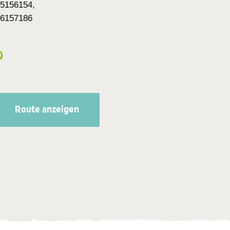
5156154,
76157186
0
Route anzeigen