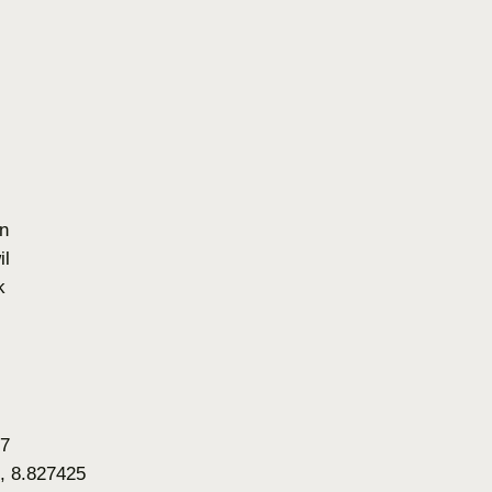
n
il
k
47
, 8.827425